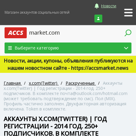
Новости
Магазин аккаунтов социальных сетей
Войти
Выберите категорию
Новости, акции, купоны, объявления публикуются на
нашем новостном сайте - https://accsmarket.news
Главная
/
x.com(Twitter)
/
Раскрученные
/
Аккаунты
x.com(Twitter) | Год регистрации - 2014 год. 250+
подписчиков. В комплекте почта@outlook.com/hotmail.com
(может требовать подтверждение по смс). Пол (MIX).
Профиль частично заполнен. Двухфакторная авторизация
включена. Token в комплекте.
АККАУНТЫ X.COM(TWITTER) | ГОД
РЕГИСТРАЦИИ - 2014 ГОД. 250+
ПОДПИСЧИКОВ. В КОМПЛЕКТЕ