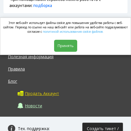
аккаунтами:
подборка
Этот веб-сайт использует файлы cookie для повышения удобства работы с веб-
market.com
сайтом. Переход по ссылке на наш веб-сайт или работа на веб-сайте подразумевают
согласие с
политикой использования cookie файлов.
Магазин
Принять
Полезная информация
Правила
Блог
Продать Аккаунт
Новости
Тех. поддержка:
Создать тикет /