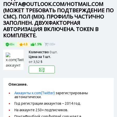
ПОЧТА@OUTLOOK.COM/HOTMAIL.COM
(МОЖЕТ ТРЕБОВАТЬ ПОДТВЕРЖДЕНИЕ ПО
СМС). ПОЛ (MIX). ПРОФИЛЬ ЧАСТИЧНО
ЗАПОЛНЕН. ДВУХФАКТОРНАЯ
АВТОРИЗАЦИЯ ВКЛЮЧЕНА. TOKEN В
КОМПЛЕКТЕ.
48ч
4.8
1.9%
100+
Количество
0 шт.
Цена за 1 шт.
от
3,52 $
Описание.
Аккаунты x.com(Twitter)
зарегистрированы
автоматически.
Год регистрации аккаунтов – 2014 год.
На аккаунте 250+ подписчиков.
Почта@outlook.com/hotmail.com идет в