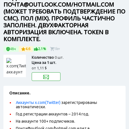
ПОЧТА@OUTLOOK.COM/HOTMAIL.COM
(МОЖЕТ ТРЕБОВАТЬ ПОДТВЕРЖДЕНИЕ ПО
СМС). ПОЛ (MIX). ПРОФИЛЬ ЧАСТИЧНО
ЗАПОЛНЕН. ДВУХФАКТОРНАЯ
АВТОРИЗАЦИЯ ВКЛЮЧЕНА. TOKEN В
КОМПЛЕКТЕ.
48ч
4.6
2.1%
1k+
Количество
0 шт.
Цена за 1 шт.
от
1,11 $
Описание.
Аккаунты x.com(Twitter)
зарегистрированы
автоматически.
Год регистрации аккаунтов – 2014 год.
На аккаунте 100+ подписчиков.
Почта@outlook.com/hotmail.com идет в