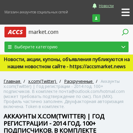
Новости
Магазин аккаунтов социальных сетей
Войти
Выберите категорию
Новости, акции, купоны, объявления публикуются на
нашем новостном сайте - https://accsmarket.news
Главная
/
x.com(Twitter)
/
Раскрученные
/
Аккаунты
x.com(Twitter) | Год регистрации - 2014 год. 100+
подписчиков. В комплекте почта@outlook.com/hotmail.com
(может требовать подтверждение по смс). Пол (MIX).
Профиль частично заполнен. Двухфакторная авторизация
включена. Token в комплекте.
АККАУНТЫ X.COM(TWITTER) | ГОД
РЕГИСТРАЦИИ - 2014 ГОД. 100+
ПОДПИСЧИКОВ. В КОМПЛЕКТЕ