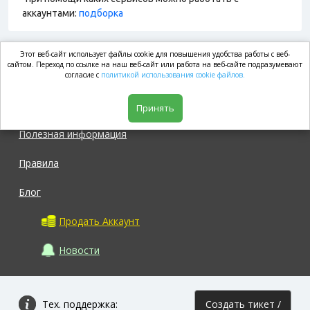
аккаунтами:
подборка
Этот веб-сайт использует файлы cookie для повышения удобства работы с веб-
market.com
сайтом. Переход по ссылке на наш веб-сайт или работа на веб-сайте подразумевают
согласие с
политикой использования cookie файлов.
Магазин
Принять
Полезная информация
Правила
Блог
Продать Аккаунт
Новости
Тех. поддержка:
Создать тикет /