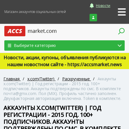
Новости
Магазин аккаунтов социальных сетей
Войти
Выберите категорию
Новости, акции, купоны, объявления публикуются на
нашем новостном сайте - https://accsmarket.news
Главная
/
x.com(Twitter)
/
Раскрученные
/
Аккаунты
x.com(Twitter) | Год регистрации - 2015 год. 100+
подписчиков. Аккаунты подтверждены по смс. В комплекте
почта@gmx.com. Пол (MIX). Профиль частично заполнен.
Двухфакторная авторизация включена. Token в комплекте.
АККАУНТЫ X.COM(TWITTER) | ГОД
РЕГИСТРАЦИИ - 2015 ГОД. 100+
ПОДПИСЧИКОВ. АККАУНТЫ
ПОДТВЕРЖДЕНЫ ПО СМС. В КОМПЛЕКТЕ