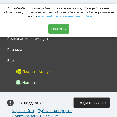
Этот веб-сайт использует файлы cookie для повышения удобства работы с веб-
market.com
сайтом. Переход по ссылке на наш веб-сайт или работа на веб-сайте подразумевают
согласие с
политикой использования cookie файлов.
Магазин
Принять
Полезная информация
Правила
Блог
Продать Аккаунт
Новости
Тех. поддержка:
Создать тикет /
Карта сайта
Публичная оферта
Задать вопрос
Политика защиты данных