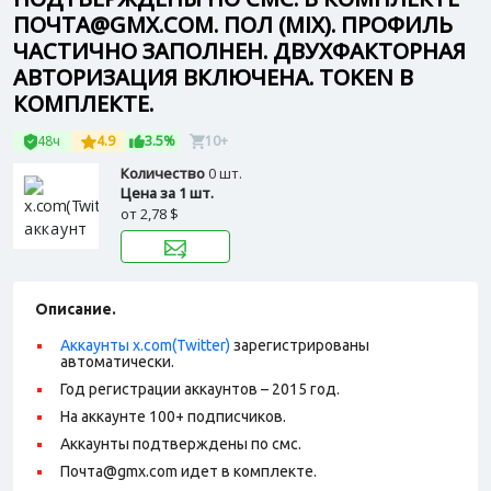
ПОЧТА@GMX.COM. ПОЛ (MIX). ПРОФИЛЬ
ЧАСТИЧНО ЗАПОЛНЕН. ДВУХФАКТОРНАЯ
АВТОРИЗАЦИЯ ВКЛЮЧЕНА. TOKEN В
КОМПЛЕКТЕ.
48ч
4.9
3.5%
10+
Количество
0 шт.
Цена за 1 шт.
от
2,78 $
Описание.
Аккаунты x.com(Twitter)
зарегистрированы
автоматически.
Год регистрации аккаунтов – 2015 год.
На аккаунте 100+ подписчиков.
Аккаунты подтверждены по смс.
Почта@gmx.com идет в комплекте.