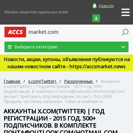
Новости
Магазин аккаунтов социальных сетей
Войти
Выберите категорию
Новости, акции, купоны, объявления публикуются на
нашем новостном сайте - https://accsmarket.news
Главная
/
x.com(Twitter)
/
Раскрученные
/
Аккаунты
x.com(Twitter) | Год регистрации - 2015 год. 500+
подписчиков. В комплекте почта@outlook.com/hotmail.com
(может требовать подтверждение по смс). Пол (MIX).
Профиль частично заполнен. Token в комплекте.
АККАУНТЫ X.COM(TWITTER) | ГОД
РЕГИСТРАЦИИ - 2015 ГОД. 500+
ПОДПИСЧИКОВ. В КОМПЛЕКТЕ
ПОЧТА@OUTLOOK.COM/HOTMAIL.COM