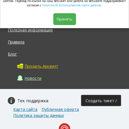
market.com
сайтом. Переход по ссылке на наш веб-сайт или работа на веб-сайте подразумевают
согласие с
политикой использования cookie файлов.
Магазин
Принять
Полезная информация
Правила
Блог
Продать Аккаунт
Новости
Тех. поддержка:
Создать тикет /
Карта сайта
Публичная оферта
Задать вопрос
Политика защиты данных