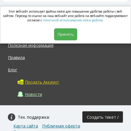
Этот веб-сайт использует файлы cookie для повышения удобства работы с веб-
market.com
сайтом. Переход по ссылке на наш веб-сайт или работа на веб-сайте подразумевают
согласие с
политикой использования cookie файлов.
Магазин
Принять
Полезная информация
Правила
Блог
Продать Аккаунт
Новости
Тех. поддержка:
Создать тикет /
Карта сайта
Публичная оферта
Задать вопрос