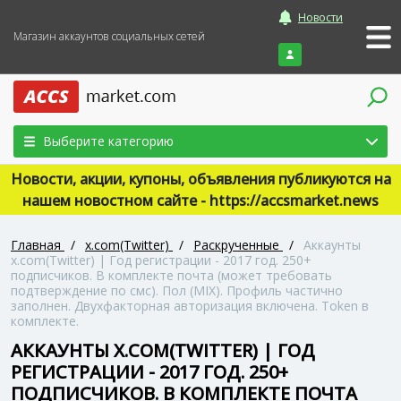
Новости
Магазин аккаунтов социальных сетей
Войти
Выберите категорию
Новости, акции, купоны, объявления публикуются на
нашем новостном сайте - https://accsmarket.news
Главная
/
x.com(Twitter)
/
Раскрученные
/
Аккаунты
x.com(Twitter) | Год регистрации - 2017 год. 250+
подписчиков. В комплекте почта (может требовать
подтверждение по смс). Пол (MIX). Профиль частично
заполнен. Двухфакторная авторизация включена. Token в
комплекте.
АККАУНТЫ X.COM(TWITTER) | ГОД
РЕГИСТРАЦИИ - 2017 ГОД. 250+
ПОДПИСЧИКОВ. В КОМПЛЕКТЕ ПОЧТА