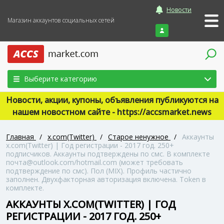
Новости
Магазин аккаунтов социальных сетей
Войти
Выберите категорию
Новости, акции, купоны, объявления публикуются на
нашем новостном сайте - https://accsmarket.news
Главная
/
x.com(Twitter)
/
Старое ненужное
/
Аккаунты
x.com(Twitter) | Год регистрации - 2017 год. 250+
подписчиков. Аккаунты подтверждены по смс. В комплекте
почта@outlook.com/hotmail.com (может требовать
подтверждение по смс). Пол (MIX). Профиль частично
заполнен. Двухфакторная авторизация включена. Token в
комплекте.
АККАУНТЫ X.COM(TWITTER) | ГОД
РЕГИСТРАЦИИ - 2017 ГОД. 250+