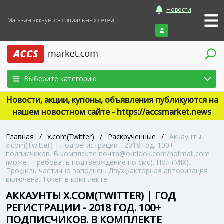
Новости
Магазин аккаунтов социальных сетей
Войти
Выберите категорию
Новости, акции, купоны, объявления публикуются на
нашем новостном сайте - https://accsmarket.news
Главная
/
x.com(Twitter)
/
Раскрученные
/
Аккаунты
x.com(Twitter) | Год регистрации - 2018 год. 100+
подписчиков. В комплекте почта@outlook.com/hotmail.com
(может требовать подтверждение по смс). Пол (MIX).
Профиль частично заполнен. Двухфакторная авторизация
включена. Token в комплекте.
АККАУНТЫ X.COM(TWITTER) | ГОД
РЕГИСТРАЦИИ - 2018 ГОД. 100+
ПОДПИСЧИКОВ. В КОМПЛЕКТЕ