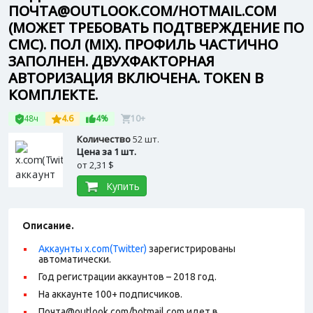
ПОЧТА@OUTLOOK.COM/HOTMAIL.COM
(МОЖЕТ ТРЕБОВАТЬ ПОДТВЕРЖДЕНИЕ ПО
СМС). ПОЛ (MIX). ПРОФИЛЬ ЧАСТИЧНО
ЗАПОЛНЕН. ДВУХФАКТОРНАЯ
АВТОРИЗАЦИЯ ВКЛЮЧЕНА. TOKEN В
КОМПЛЕКТЕ.
48ч
4.6
4%
10+
Количество
52 шт.
Цена за 1 шт.
от
2,31 $
Купить
Описание.
Аккаунты x.com(Twitter)
зарегистрированы
автоматически.
Год регистрации аккаунтов – 2018 год.
На аккаунте 100+ подписчиков.
Почта@outlook.com/hotmail.com идет в