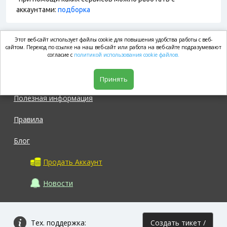
аккаунтами:
подборка
Этот веб-сайт использует файлы cookie для повышения удобства работы с веб-
market.com
сайтом. Переход по ссылке на наш веб-сайт или работа на веб-сайте подразумевают
согласие с
политикой использования cookie файлов.
Магазин
Принять
Полезная информация
Правила
Блог
Продать Аккаунт
Новости
Тех. поддержка:
Создать тикет /