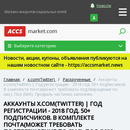
Новости
Магазин аккаунтов социальных сетей
Войти
Выберите категорию
Новости, акции, купоны, объявления публикуются на
нашем новостном сайте - https://accsmarket.news
Главная
/
x.com(Twitter)
/
Раскрученные
/
Аккаунты
x.com(Twitter) | Год регистрации - 2018 год. 50+ подписчиков.
В комплекте почта(может требовать подтверждение по
смс). Пол (MIX). Профиль частично заполнен.
АККАУНТЫ X.COM(TWITTER) | ГОД
РЕГИСТРАЦИИ - 2018 ГОД. 50+
ПОДПИСЧИКОВ. В КОМПЛЕКТЕ
ПОЧТА(МОЖЕТ ТРЕБОВАТЬ