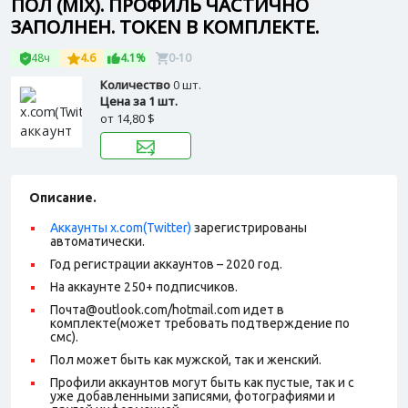
ПОЛ (MIX). ПРОФИЛЬ ЧАСТИЧНО
ЗАПОЛНЕН. TOKEN В КОМПЛЕКТЕ.
48ч
4.6
4.1%
0-10
Количество
0 шт.
Цена за 1 шт.
от
14,80 $
Описание.
Аккаунты x.com(Twitter)
зарегистрированы
автоматически.
Год регистрации аккаунтов – 2020 год.
На аккаунте 250+ подписчиков.
Почта@outlook.com/hotmail.com идет в
комплекте(может требовать подтверждение по
смс).
Пол может быть как мужской, так и женский.
Профили аккаунтов могут быть как пустые, так и с
уже добавленными записями, фотографиями и