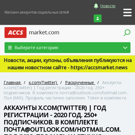
Новости
Магазин аккаунтов социальных сетей
Войти
Выберите категорию
Новости, акции, купоны, объявления публикуются на
нашем новостном сайте - https://accsmarket.news
Главная
/
x.com(Twitter)
/
Раскрученные
/
Аккаунты
x.com(Twitter) | Год регистрации - 2020 год. 250+
подписчиков. В комплекте почта@outlook.com/hotmail.com.
Пол (MIX). Профиль частично заполнен. Token в комплекте.
АККАУНТЫ X.COM(TWITTER) | ГОД
РЕГИСТРАЦИИ - 2020 ГОД. 250+
ПОДПИСЧИКОВ. В КОМПЛЕКТЕ
ПОЧТА@OUTLOOK.COM/HOTMAIL.COM.