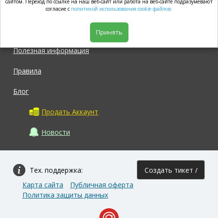
market.com
сайтом. Переход по ссылке на наш веб-сайт или работа на веб-сайте подразумевают
согласие с
политикой использования cookie файлов.
Магазин
Принять
Полезная информация
Правила
Блог
Продать Аккаунт
Новости
Тех. поддержка:
Создать тикет /
Карта сайта
Публичная оферта
Задать вопрос
Политика защиты данных