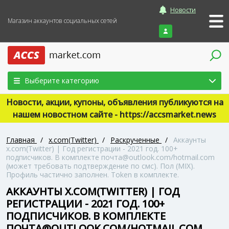
Новости
Магазин аккаунтов социальных сетей
Войти
Выберите категорию
Новости, акции, купоны, объявления публикуются на
нашем новостном сайте - https://accsmarket.news
Главная
/
x.com(Twitter)
/
Раскрученные
/
Аккаунты
x.com(Twitter) | Год регистрации - 2021 год. 100+
подписчиков. В комплекте почта@outlook.com/hotmail.com
(может требовать подтверждение по смс). Пол (MIX).
Профиль частично заполнен. Token в комплекте.
АККАУНТЫ X.COM(TWITTER) | ГОД
РЕГИСТРАЦИИ - 2021 ГОД. 100+
ПОДПИСЧИКОВ. В КОМПЛЕКТЕ
ПОЧТА@OUTLOOK.COM/HOTMAIL.COM