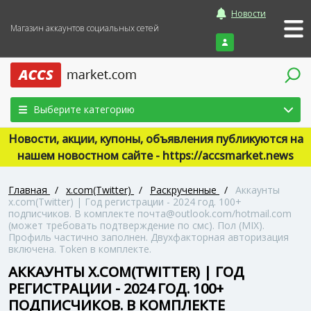
Новости
Магазин аккаунтов социальных сетей
Войти
Выберите категорию
Новости, акции, купоны, объявления публикуются на
нашем новостном сайте - https://accsmarket.news
Главная
/
x.com(Twitter)
/
Раскрученные
/
Аккаунты
x.com(Twitter) | Год регистрации - 2024 год. 100+
подписчиков. В комплекте почта@outlook.com/hotmail.com
(может требовать подтверждение по смс). Пол (MIX).
Профиль частично заполнен. Двухфакторная авторизация
включена. Token в комплекте.
АККАУНТЫ X.COM(TWITTER) | ГОД
РЕГИСТРАЦИИ - 2024 ГОД. 100+
ПОДПИСЧИКОВ. В КОМПЛЕКТЕ