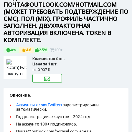
ПОЧТА@OUTLOOK.COM/HOTMAIL.COM
(МОЖЕТ ТРЕБОВАТЬ ПОДТВЕРЖДЕНИЕ ПО
СМС). ПОЛ (MIX). ПРОФИЛЬ ЧАСТИЧНО
ЗАПОЛНЕН. ДВУХФАКТОРНАЯ
АВТОРИЗАЦИЯ ВКЛЮЧЕНА. TOKEN В
КОМПЛЕКТЕ.
48ч
4.6
2.5%
100+
Количество
0 шт.
Цена за 1 шт.
от
0,907 $
Описание.
Аккаунты x.com(Twitter)
зарегистрированы
автоматически.
Год регистрации аккаунтов – 2024 год.
На аккаунте 100+ подписчиков.
Почта@outlook.com/hotmail.com идет в