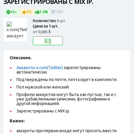
ЗАРЕГИСТРИРОВАНЫ С MIX IP.
48ч
4.5
1.4%
100+
Количество
0 шт.
Цена за 1 шт.
от
0,065 $
Описание.
Аккаунты x.com(Twitter)
зарегистрированы
автоматически.
Подтверждены по почте, почта идет в комплекте.
Пол мужской или женский.
Профили аккаунтов могут быть как пустые, так и с
уже добавленными записями, фотографиями и
другой информацией.
Зарегистрированы с MIX ip.
Важно:
аккаунты при первом входе могут просить ввести