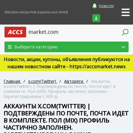
Новости
Магазин аккаунтов социальных сетей
Войти
Выберите категорию
Новости, акции, купоны, объявления публикуются на
нашем новостном сайте - https://accsmarket.news
Главная
/
x.com(Twitter)
/
Автореги
/
Аккаунты
x.com(Twitter) | Подтверждены по почте, почта идет в
комплекте. Пол (MIX) Профиль частично заполнен.
Зарегистрированы с MIX ip.
АККАУНТЫ X.COM(TWITTER) |
ПОДТВЕРЖДЕНЫ ПО ПОЧТЕ, ПОЧТА ИДЕТ
В КОМПЛЕКТЕ. ПОЛ (MIX) ПРОФИЛЬ
ЧАСТИЧНО ЗАПОЛНЕН.