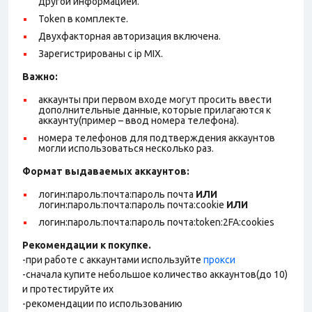
другой информацией.
Token в комплекте.
Двухфакторная авторизация включена.
Зарегистрированы с ip MIX.
Важно:
аккаунты при первом входе могут просить ввести
дополнительные данные, которые прилагаются к
аккаунту(пример – ввод номера телефона).
номера телефонов для подтверждения аккаунтов
могли использоваться несколько раз.
Формат выдаваемых аккаунтов
:
логин:пароль:почта:пароль почта
ИЛИ
логин:пароль:почта:пароль почта:cookie
ИЛИ
логин:пароль:почта:пароль почта:token:2FA:cookies
Рекомендации к покупке.
-при работе с аккаунтами используйте
прокси
-сначала купите небольшое количество аккаунтов(до 10)
и протестируйте их
-рекомендации по использованию