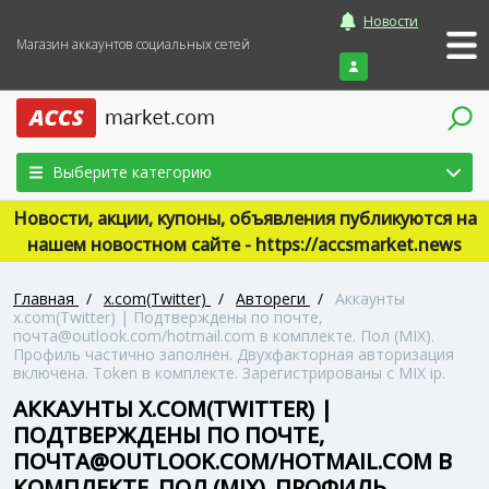
Новости
Магазин аккаунтов социальных сетей
Войти
Выберите категорию
Новости, акции, купоны, объявления публикуются на
нашем новостном сайте - https://accsmarket.news
Главная
/
x.com(Twitter)
/
Автореги
/
Аккаунты
x.com(Twitter) | Подтверждены по почте,
почта@outlook.com/hotmail.com в комплекте. Пол (MIX).
Профиль частично заполнен. Двухфакторная авторизация
включена. Token в комплекте. Зарегистрированы с MIX ip.
АККАУНТЫ X.COM(TWITTER) |
ПОДТВЕРЖДЕНЫ ПО ПОЧТЕ,
ПОЧТА@OUTLOOK.COM/HOTMAIL.COM В
КОМПЛЕКТЕ. ПОЛ (MIX). ПРОФИЛЬ