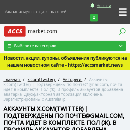
Новости
Магазин аккаунтов социальных сетей
Войти
Выберите категорию
Новости, акции, купоны, объявления публикуются на
нашем новостном сайте - https://accsmarket.news
Главная
/
x.com(Twitter)
/
Автореги
/
Аккаунты
x.com(Twitter) | Подтверждены по почте@gmail.com, почта
идет в комплекте. Пол (Ж). В профиль аккаунтов добавлена
аватарка. Двухфакторная авторизация включена.
Зарегистрированы с Australia ip.
АККАУНТЫ X.COM(TWITTER) |
ПОДТВЕРЖДЕНЫ ПО ПОЧТЕ@GMAIL.COM,
ПОЧТА ИДЕТ В КОМПЛЕКТЕ. ПОЛ (Ж). В
ПРОФИЛЬ АККАУНТОВ ДОБАВЛЕНА