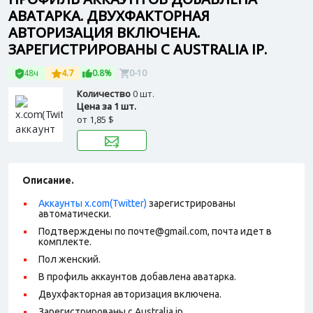
АВАТАРКА. ДВУХФАКТОРНАЯ
АВТОРИЗАЦИЯ ВКЛЮЧЕНА.
ЗАРЕГИСТРИРОВАНЫ С AUSTRALIA IP.
48ч
4.7
0.8%
0-10
Количество
0 шт.
Цена за 1 шт.
от
1,85 $
Описание.
Аккаунты x.com(Twitter)
зарегистрированы
автоматически.
Подтверждены по почте@gmail.com, почта идет в
комплекте.
Пол женский.
В профиль аккаунтов добавлена аватарка.
Двухфакторная авторизация включена.
Зарегистрированы с Australia ip.