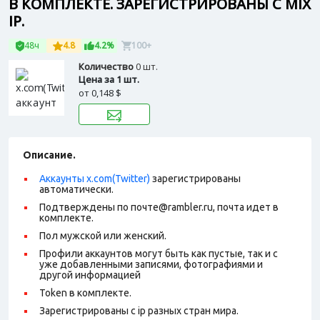
В КОМПЛЕКТЕ. ЗАРЕГИСТРИРОВАНЫ С MIX
IP.
48ч
4.8
4.2%
100+
Количество
0 шт.
Цена за 1 шт.
от
0,148 $
Описание.
Аккаунты x.com(Twitter)
зарегистрированы
автоматически.
Подтверждены по почте@rambler.ru, почта идет в
комплекте.
Пол мужской или женский.
Профили аккаунтов могут быть как пустые, так и с
уже добавленными записями, фотографиями и
другой информацией
Token в комплекте.
Зарегистрированы с ip разных стран мира.