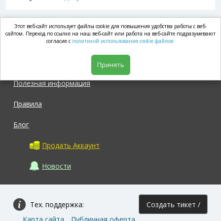
Этот веб-сайт использует файлы cookie для повышения удобства работы с веб-
market.com
сайтом. Переход по ссылке на наш веб-сайт или работа на веб-сайте подразумевают
согласие с
политикой использования cookie файлов.
Магазин
Принять
Полезная информация
Правила
Блог
Продать Аккаунт
Новости
Тех. поддержка:
Создать тикет /
Карта сайта
Публичная оферта