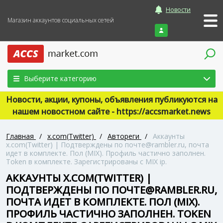
Новости
Магазин аккаунтов социальных сетей
Войти
Выберите категорию
Новости, акции, купоны, объявления публикуются на
нашем новостном сайте - https://accsmarket.news
Главная
/
x.com(Twitter)
/
Автореги
/
Аккаунты
x.com(Twitter) | Подтверждены по почте@rambler.ru, почта
идет в комплекте. Пол (MIX). Профиль частично заполнен.
Token в комплекте. Зарегистрированы с MIX ip.
АККАУНТЫ X.COM(TWITTER) |
ПОДТВЕРЖДЕНЫ ПО ПОЧТЕ@RAMBLER.RU,
ПОЧТА ИДЕТ В КОМПЛЕКТЕ. ПОЛ (MIX).
ПРОФИЛЬ ЧАСТИЧНО ЗАПОЛНЕН. TOKEN