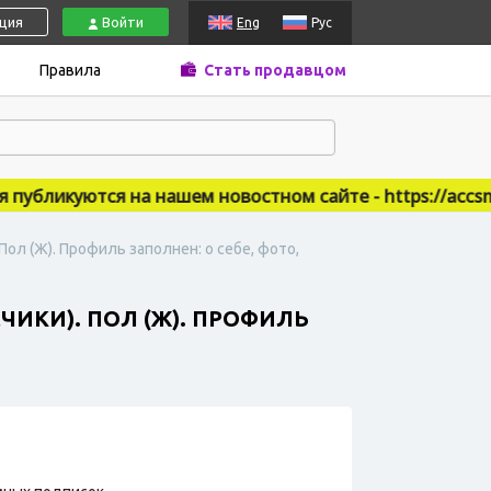
ация
Войти
Eng
Рус
Правила
Стать продавцом
бликуются на нашем новостном сайте - https://accsmar
Пол (Ж). Профиль заполнен: о себе, фото,
ЧИКИ). ПОЛ (Ж). ПРОФИЛЬ