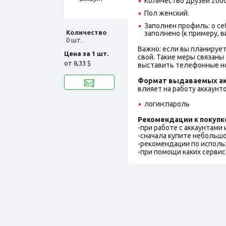
Количество друзей 2000
Пол женский.
Заполнен профиль: о себ
Количество
заполнено (к примеру, в
0 шт.
Важно: если вы планирует
Цена за 1 шт.
свой. Такие меры связаны
от
8,33 $
выставить телефонные но
Формат выдаваемых ак
влияет на работу аккаунт
логин:пароль
Рекомендации к покупк
-при работе с аккаунтами
-сначала купите небольшо
-рекомендации по исполь
-при помощи каких сервис