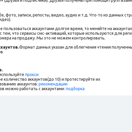
+ (друзья и подписчики). Друзья получены при помощи групп взаи
е, фото, записи, репосты, видео, аудио и т.д. Что-то из данных 
идео).
е пользоваться аккаунтами долгое время, то меняйте на аккаунта
 с тем, что сервисы смс-активаций, которые используются для рег
мера на продажу. Мы это не можем контролировать.
каунтов.
Формат данных указан для облегчения чтения полученны
ов
е.
 используйте
прокси
е количество аккаунтов(до 10) и протестируйте их
зованию аккаунтов:
рекомендации
ов можно работать с аккаунтами:
подборка