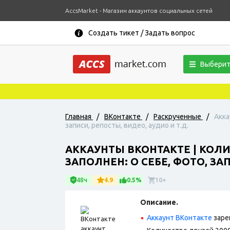
AccsMarket - Магазин аккаунтов социальных сетей
Создать тикет / Задать вопрос
Выберит
Главная
/
ВКонтакте
/
Раскрученные
/
Акка
записи, репосты, видео, аудио и т.д.
АККАУНТЫ ВКОНТАКТЕ | КОЛИ
ЗАПОЛНЕН: О СЕБЕ, ФОТО, ЗА
48ч
4.9
0.5%
10+
Описание.
Аккаунт ВКонтакте
заре