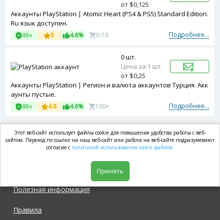
от $0,125
Аккаунты PlayStation | Atomic Heart (PS4 & PS5) Standard Edition.
Ru язык доступен.
Подробнее...
48ч
5
4.6%
0-10
0 шт.
Цена за 1 шт.
от $0,25
Аккаунты PlayStation | Регион и валюта аккаунтов Турция. Акк
аунты пустые.
Подробнее...
48ч
4.8
4.6%
100+
Этот веб-сайт использует файлы cookie для повышения удобства работы с веб-
market.com
сайтом. Переход по ссылке на наш веб-сайт или работа на веб-сайте подразумевают
согласие с
политикой использования cookie файлов.
Магазин
Принять
Полезная информация
Правила