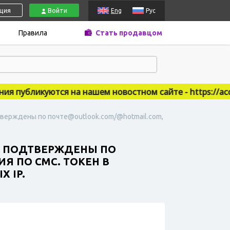
ация
Войти
Eng
Рус
Правила
Стать продавцом
публикуются на нашем новостном сайте - https://accsm
тверждены по почте@outlook.com/@hotmail.com,
S. ПОДТВЕРЖДЕНЫ ПО
Я ПО СМС. ТОКЕН В
 IP.