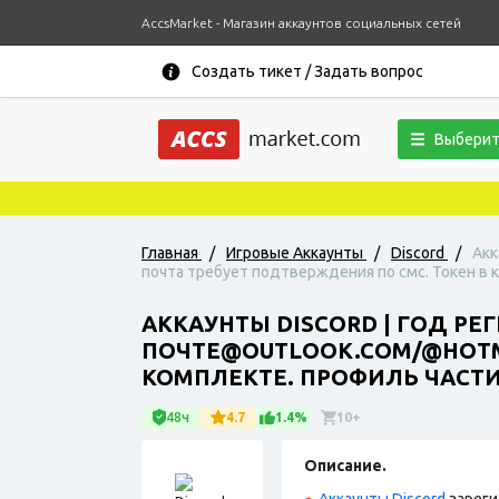
AccsMarket - Магазин аккаунтов социальных сетей
Создать тикет / Задать вопрос
Выберит
Главная
/
Игровые Аккаунты
/
Discord
/
Акк
почта требует подтверждения по смс. Токен в к
АККАУНТЫ DISCORD | ГОД Р
ПОЧТЕ@OUTLOOK.COM/@HOTMA
КОМПЛЕКТЕ. ПРОФИЛЬ ЧАСТИЧ
48ч
4.7
1.4%
10+
Описание.
Аккаунты Discord
зареги