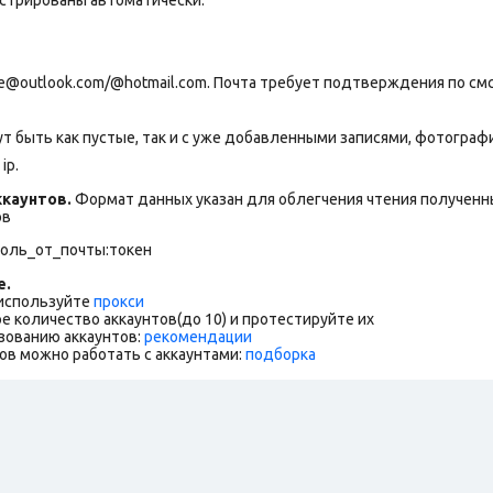
@outlook.com/@hotmail.com. Почта требует подтверждения по смс
т быть как пустые, так и с уже добавленными записями, фотогра
ip.
каунтов.
Формат данных указан для облегчения чтения полученны
ов
роль_от_почты:токен
е.
 используйте
прокси
е количество аккаунтов(до 10) и протестируйте их
зованию аккаунтов:
рекомендации
ов можно работать с аккаунтами:
подборка