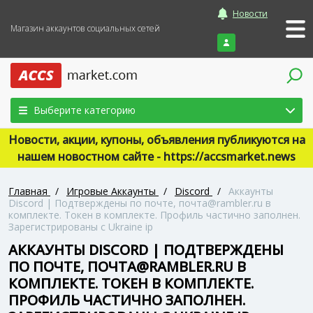
Новости
Магазин аккаунтов социальных сетей
Войти
Выберите категорию
Новости, акции, купоны, объявления публикуются на
нашем новостном сайте - https://accsmarket.news
Главная
/
Игровые Аккаунты
/
Discord
/
Аккаунты
Discord | Подтверждены по почте, почта@rambler.ru в
комплекте. Токен в комплекте. Профиль частично заполнен.
Зарегистрированы с Ukraine ip
АККАУНТЫ DISCORD | ПОДТВЕРЖДЕНЫ
ПО ПОЧТЕ, ПОЧТА@RAMBLER.RU В
КОМПЛЕКТЕ. ТОКЕН В КОМПЛЕКТЕ.
ПРОФИЛЬ ЧАСТИЧНО ЗАПОЛНЕН.