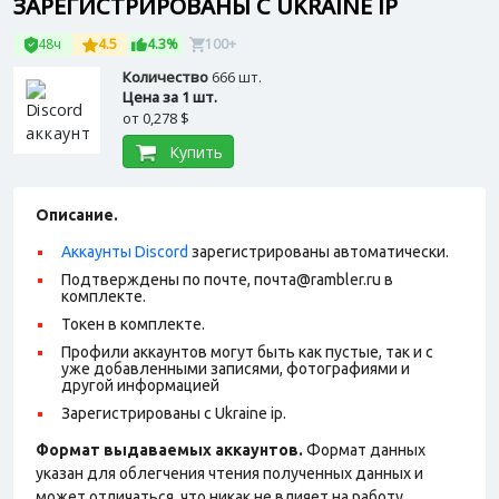
ЗАРЕГИСТРИРОВАНЫ С UKRAINE IP
48ч
4.5
4.3%
100+
Количество
666 шт.
Цена за 1 шт.
от
0,278 $
Купить
Описание.
Аккаунты Discord
зарегистрированы автоматически.
Подтверждены по почте, почта@rambler.ru в
комплекте.
Токен в комплекте.
Профили аккаунтов могут быть как пустые, так и с
уже добавленными записями, фотографиями и
другой информацией
Зарегистрированы с Ukraine ip.
Формат выдаваемых аккаунтов.
Формат данных
указан для облегчения чтения полученных данных и
может отличаться, что никак не влияет на работу