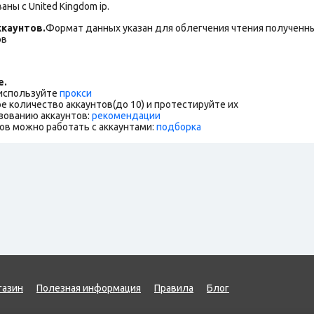
ны с United Kingdom ip.
каунтов.
Формат данных указан для облегчения чтения полученны
ов
е.
 используйте
прокси
е количество аккаунтов(до 10) и протестируйте их
зованию аккаунтов:
рекомендации
ов можно работать с аккаунтами:
подборка
газин
Полезная информация
Правила
Блог