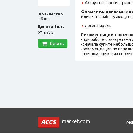
Аккаунты зарегистрирова
Формат выдаваемых ак
Количество
влияет на работу аккаунт
15 шт.
логин:пароль
Цена за 1 шт.
от
2,78 $
Рекомендации к покупк
-при работе с аккаунтами
Купить
-сначала купите небольшо
-рекомендации по исполь
-при помощи каких сервис
market.com
Ма