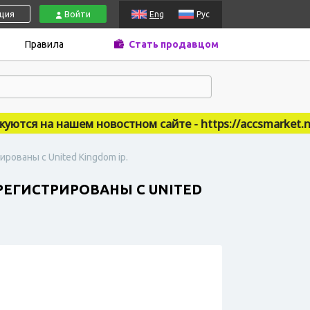
ация
Войти
Eng
Рус
Правила
Стать продавцом
ся на нашем новостном сайте - https://accsmarket.new
рованы с United Kingdom ip.
РЕГИСТРИРОВАНЫ С UNITED