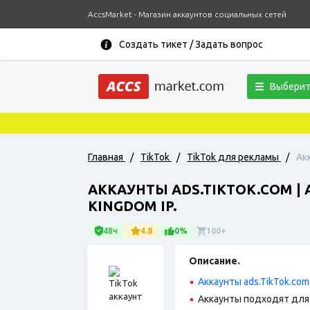
AccsMarket - Магазин аккаунтов социальных сетей
Создать тикет / Задать вопрос
Выберит
Главная
/
TikTok
/
TikTok для рекламы
/
Ак
АККАУНТЫ ADS.TIKTOK.COM 
KINGDOM IP.
48ч
4.8
0%
100+
Описание.
Аккаунты ads.TikTok.com
Аккаунты подходят для