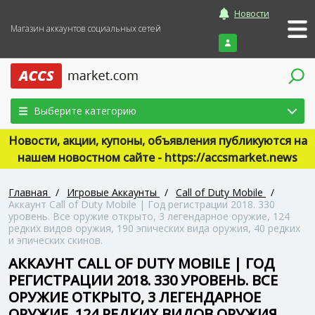
Новости
Магазин аккаунтов социальных сетей
Войти
Выберите категорию
Новости, акции, купоны, объявления публикуются на
нашем новостном сайте - https://accsmarket.news
Главная
/
Игровые Аккаунты
/
Call of Duty Mobile
/
Аккаунт Call of Duty Mobile | Год регистрации 2018. 330
уровень. Все оружие открыто, 3 легендарное оружие, 124
редких видов оружия, 190 эпических вида оружия, 40 редких
и эпических скинов.
АККАУНТ CALL OF DUTY MOBILE | ГОД
РЕГИСТРАЦИИ 2018. 330 УРОВЕНЬ. ВСЕ
ОРУЖИЕ ОТКРЫТО, 3 ЛЕГЕНДАРНОЕ
ОРУЖИЕ, 124 РЕДКИХ ВИДОВ ОРУЖИЯ,