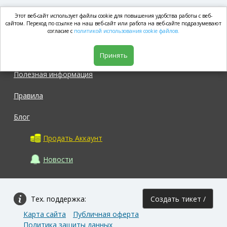
Этот веб-сайт использует файлы cookie для повышения удобства работы с веб-
market.com
сайтом. Переход по ссылке на наш веб-сайт или работа на веб-сайте подразумевают
согласие с
политикой использования cookie файлов.
Магазин
Принять
Полезная информация
Правила
Блог
Продать Аккаунт
Новости
Тех. поддержка:
Создать тикет /
Карта сайта
Публичная оферта
Задать вопрос
Политика защиты данных