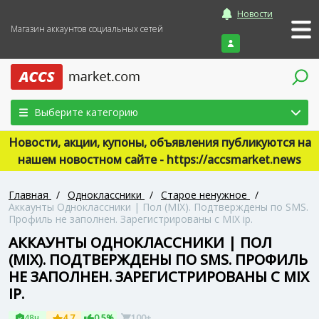
Новости
Магазин аккаунтов социальных сетей
Войти
Выберите категорию
Новости, акции, купоны, объявления публикуются на
нашем новостном сайте - https://accsmarket.news
Главная
/
Одноклассники
/
Старое ненужное
/
Аккаунты Одноклассники | Пол (MIX). Подтверждены по SMS.
Профиль не заполнен. Зарегистрированы с MIX ip.
АККАУНТЫ ОДНОКЛАССНИКИ | ПОЛ
(MIX). ПОДТВЕРЖДЕНЫ ПО SMS. ПРОФИЛЬ
НЕ ЗАПОЛНЕН. ЗАРЕГИСТРИРОВАНЫ С MIX
IP.
48ч
4.7
0.5%
100+