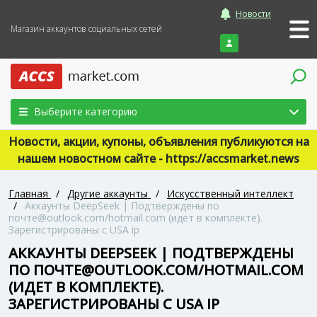
Новости
Магазин аккаунтов социальных сетей
Войти
Выберите категорию
Новости, акции, купоны, объявления публикуются на
нашем новостном сайте - https://accsmarket.news
Главная
/
Другие аккаунты
/
Искусственный интеллект
/
Аккаунты DeepSeek | Подтверждены по
почте@outlook.com/hotmail.com (идет в комплекте).
Зарегистрированы с USA ip
АККАУНТЫ DEEPSEEK | ПОДТВЕРЖДЕНЫ
ПО ПОЧТЕ@OUTLOOK.COM/HOTMAIL.COM
(ИДЕТ В КОМПЛЕКТЕ).
ЗАРЕГИСТРИРОВАНЫ С USA IP