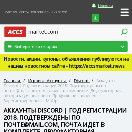
Новости
Магазин аккаунтов социальных сетей
Войти
Выберите категорию
Новости, акции, купоны, объявления публикуются на
нашем новостном сайте - https://accsmarket.news
Главная
/
Игровые Аккаунты
/
Discord
/
Аккаунты
Discord | Год регистрации 2018. Подтверждены по
почте@mail.com, почта идет в комплекте. Двухфакторная
авторизация включена. Профиль не заполнен.
Зарегистрированы с MIX ip.
АККАУНТЫ DISCORD | ГОД РЕГИСТРАЦИИ
2018. ПОДТВЕРЖДЕНЫ ПО
ПОЧТЕ@MAIL.COM, ПОЧТА ИДЕТ В
КОМПЛЕКТЕ. ДВУХФАКТОРНАЯ