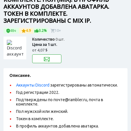
АККАУНТОВ ДОБАВЛЕНА АВАТАРКА.
ТОКЕН В КОМПЛЕКТЕ.
ЗАРЕГИСТРИРОВАНЫ С MIX IP.
48ч
4.9
3.2%
10+
Количество
0 шт.
Цена за 1 шт.
от
4,07 $
Описание.
Аккаунты Discord
зарегистрированы автоматически.
Год регистрации 2022.
Подтверждены по почте@rambler.ru, почта в
комплекте.
Пол мужской или женский.
Токен в комплекте.
В профиль аккаунтов добавлена аватарка.