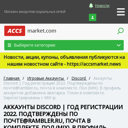
Новости
Магазин аккаунтов социальных сетей
Войти
Выберите категорию
Новости, акции, купоны, объявления публикуются на
нашем новостном сайте - https://accsmarket.news
Главная
/
Игровые Аккаунты
/
Discord
/
Аккаунты
Discord | Год регистрации 2022. Подтверждены по
почте@rambler.ru, почта в комплекте. Пол (MIX). В профиль
аккаунтов добавлена аватарка. Токен в комплекте.
Зарегистрированы с MIX ip.
АККАУНТЫ DISCORD | ГОД РЕГИСТРАЦИИ
2022. ПОДТВЕРЖДЕНЫ ПО
ПОЧТЕ@RAMBLER.RU, ПОЧТА В
КОМПЛЕКТЕ. ПОЛ (MIX). В ПРОФИЛЬ