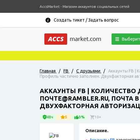
AccsMarket - Магазин аккаунтов социальных сетей
Создать тикет / Задать вопрос
Выберит
Главная
/
FB
/
С друзьями
/
Аккаунты FB | 
Профиль частично заполнен. Двухфакторная авт
АККАУНТЫ FB | КОЛИЧЕСТВО 
ПОЧТЕ@RAMBLER.RU, ПОЧТА В
ДВУХФАКТОРНАЯ АВТОРИЗАЦИ
48ч
5
3%
10+
Описание.
Аккаунты FB
зарегистри