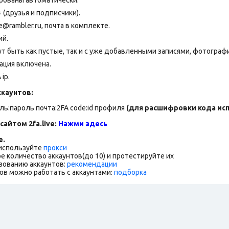
 (друзья и подписчики).
rambler.ru, почта в комплекте.
ий.
т быть как пустые, так и с уже добавленными записями, фотограф
ация включена.
ip.
каунтов:
оль:пароль почта:2FA code:id профиля
(для расшифровки кода испо
сайтом 2fa.live:
Нажми здесь
е.
 используйте
прокси
е количество аккаунтов(до 10) и протестируйте их
зованию аккаунтов:
рекомендации
ов можно работать с аккаунтами:
подборка