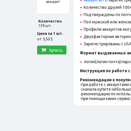
Количество друзей 100+
Подтверждены по почте@
Количество
Пол мужской или женск
139 шт.
Профили аккаунтов могу
Цена за 1 шт.
Двухфакторная авториз
от
3,50 $
Зарегистрированы с USA 
Купить
Формат выдаваемых ак
логин(логин почта):пар
Инструкция по работе с 
Рекомендации к покупк
-при работе с аккаунтами
-сначала купите небольшо
-рекомендации по исполь
-при помощи каких сервис