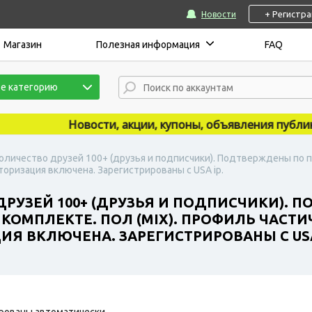
+ Регистр
Новости
Магазин
Полезная информация
FAQ
е категорию
Новости, акции, купоны, объявления публикую
Количество друзей 100+ (друзья и подписчики). Подтверждены по по
оризация включена. Зарегистрированы с USA ip.
ДРУЗЕЙ 100+ (ДРУЗЬЯ И ПОДПИСЧИКИ). 
 КОМПЛЕКТЕ. ПОЛ (MIX). ПРОФИЛЬ ЧАСТ
Я ВКЛЮЧЕНА. ЗАРЕГИСТРИРОВАНЫ С USA
рованы автоматически.