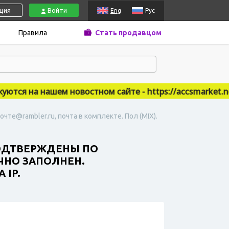
ация
Войти
Eng
Рус
Правила
Стать продавцом
тся на нашем новостном сайте - https://accsmarket.new
чте@rambler.ru, почта в комплекте. Пол (MIX).
ПОДТВЕРЖДЕНЫ ПО
ИЧНО ЗАПОЛНЕН.
 IP.