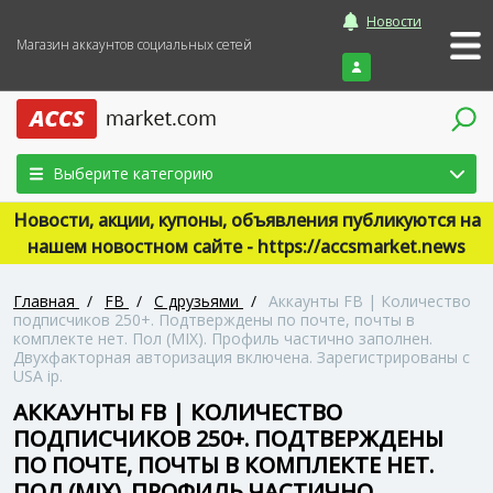
Новости
Магазин аккаунтов социальных сетей
Войти
Выберите категорию
Новости, акции, купоны, объявления публикуются на
нашем новостном сайте - https://accsmarket.news
Главная
/
FB
/
С друзьями
/
Аккаунты FB | Количество
подписчиков 250+. Подтверждены по почте, почты в
комплекте нет. Пол (MIX). Профиль частично заполнен.
Двухфакторная авторизация включена. Зарегистрированы с
USA ip.
АККАУНТЫ FB | КОЛИЧЕСТВО
ПОДПИСЧИКОВ 250+. ПОДТВЕРЖДЕНЫ
ПО ПОЧТЕ, ПОЧТЫ В КОМПЛЕКТЕ НЕТ.
ПОЛ (MIX). ПРОФИЛЬ ЧАСТИЧНО