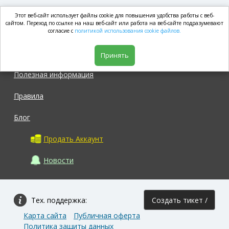
Этот веб-сайт использует файлы cookie для повышения удобства работы с веб-
market.com
сайтом. Переход по ссылке на наш веб-сайт или работа на веб-сайте подразумевают
согласие с
политикой использования cookie файлов.
Магазин
Принять
Полезная информация
Правила
Блог
Продать Аккаунт
Новости
Тех. поддержка:
Создать тикет /
Карта сайта
Публичная оферта
Задать вопрос
Политика защиты данных