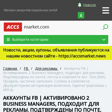
Новости
Магазин аккаунтов социальных сетей
Войти
Выберите категорию
Новости, акции, купоны, объявления публикуются на
нашем новостном сайте - https://accsmarket.news
Главная
/
FB
/
Для рекламы
/
Аккаунты FB |
Активировано 2 Business Managers, подходит для рекламы.
Подтверждены по почте, почты в комплекте нет. Пол (MIX).
Профиль частично заполнен. Cookies в комплекте.
Двухфакторная авторизация включена. Зарегистрированы с
MIX ip.
АККАУНТЫ FB | АКТИВИРОВАНО 2
BUSINESS MANAGERS, ПОДХОДИТ ДЛЯ
РЕКЛАМЫ. ПОДТВЕРЖДЕНЫ ПО ПОЧТЕ,