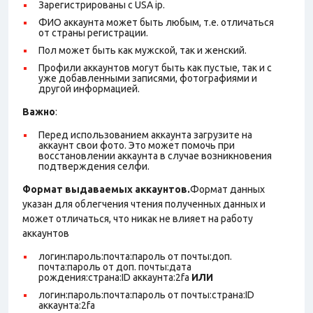
Зарегистрированы с USA ip.
ФИО аккаунта может быть любым, т.е. отличаться
от страны регистрации.
Пол может быть как мужской, так и женский.
Профили аккаунтов могут быть как пустые, так и с
уже добавленными записями, фотографиями и
другой информацией.
Важно
:
Перед использованием аккаунта загрузите на
аккаунт свои фото. Это может помочь при
восстановлении аккаунта в случае возникновения
подтверждения селфи.
Формат выдаваемых аккаунтов.
Формат данных
указан для облегчения чтения полученных данных и
может отличаться, что никак не влияет на работу
аккаунтов
логин:пароль:почта:пароль от почты:доп.
почта:пароль от доп. почты:дата
рождения:страна:ID аккаунта:2fa
ИЛИ
логин:пароль:почта:пароль от почты:страна:ID
аккаунта:2fa