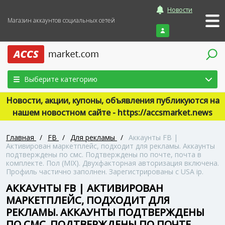
Новости
Магазин аккаунтов социальных сетей
Войти
Выберите категорию
Новости, акции, купоны, объявления публикуются на
нашем новостном сайте - https://accsmarket.news
Главная
/
FB
/
Для рекламы
/
Аккаунты FB |
Активирован маркетплейс, подходит для рекламы. Аккаунты
подтверждены по смс. Подтверждены по почте, почта в
комплекте. Пол (MIX). Двухфакторная авторизация включена.
Профиль частично заполнен. Зарегистрированы с USA ip.
АККАУНТЫ FB | АКТИВИРОВАН
МАРКЕТПЛЕЙС, ПОДХОДИТ ДЛЯ
РЕКЛАМЫ. АККАУНТЫ ПОДТВЕРЖДЕНЫ
ПО СМС. ПОДТВЕРЖДЕНЫ ПО ПОЧТЕ,