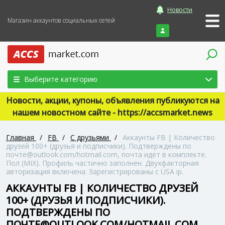
Новости
Магазин аккаунтов социальных сетей
Войти
Выберите категорию
Новости, акции, купоны, объявления публикуются на
нашем новостном сайте - https://accsmarket.news
Главная
/
FB
/
С друзьями
/
Аккаунты FB | Количество
друзей 100+ (друзья и подписчики). Подтверждены по
почте@outlook.com/hotmail.com, почта идет в комплекте.
Пол (MIX). Профиль частично заполнен. Двухфакторная
авторизация включена. Зарегистрированы с USA ip.
АККАУНТЫ FB | КОЛИЧЕСТВО ДРУЗЕЙ
100+ (ДРУЗЬЯ И ПОДПИСЧИКИ).
ПОДТВЕРЖДЕНЫ ПО
ПОЧТЕ@OUTLOOK.COM/HOTMAIL.COM,