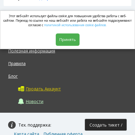
Этот веб-сайт использует файлы cookie для повышения удобства работы с веб-
market.com
сайтом. Переход по ссылке на наш веб-сайт или работа на веб-сайте подразумевают
согласие с
политикой использования cookie файлов.
Магазин
Принять
Полезная информация
Правила
Блог
Продать Аккаунт
Новости
Тех. поддержка:
Создать тикет /
Карта сайта
Публичная оферта