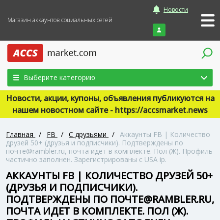
Новости
Магазин аккаунтов социальных сетей
Войти
Выберите категорию
Новости, акции, купоны, объявления публикуются на
нашем новостном сайте - https://accsmarket.news
Главная
/
FB
/
С друзьями
/
Аккаунты FB | Количество
друзей 50+ (друзья и подписчики). Подтверждены по
почте@rambler.ru, почта идет в комплекте. Пол (Ж). Профиль
частично заполнен. Зарегистрированы с USA ip.
АККАУНТЫ FB | КОЛИЧЕСТВО ДРУЗЕЙ 50+
(ДРУЗЬЯ И ПОДПИСЧИКИ).
ПОДТВЕРЖДЕНЫ ПО ПОЧТЕ@RAMBLER.RU,
ПОЧТА ИДЕТ В КОМПЛЕКТЕ. ПОЛ (Ж).