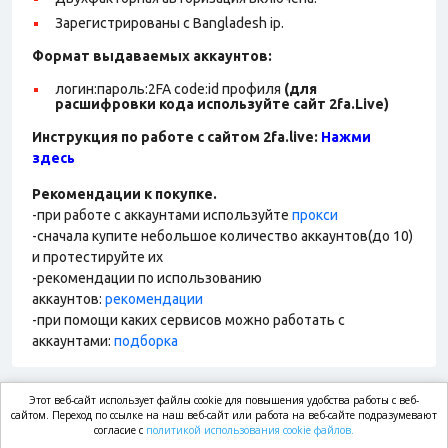
Зарегистрированы с Bangladesh ip.
Формат выдаваемых аккаунтов:
логин:пароль:2FA code:id профиля
(для
расшифровки кода используйте сайт 2fa.Live)
Инструкция по работе с сайтом 2fa.live:
Нажми
здесь
Рекомендации к покупке.
-при работе с аккаунтами используйте
прокси
-сначала купите небольшое количество аккаунтов(до 10)
и протестируйте их
-рекомендации по использованию
аккаунтов:
рекомендации
-при помощи каких сервисов можно работать с
аккаунтами:
подборка
Этот веб-сайт использует файлы cookie для повышения удобства работы с веб-
market.com
сайтом. Переход по ссылке на наш веб-сайт или работа на веб-сайте подразумевают
согласие с
политикой использования cookie файлов.