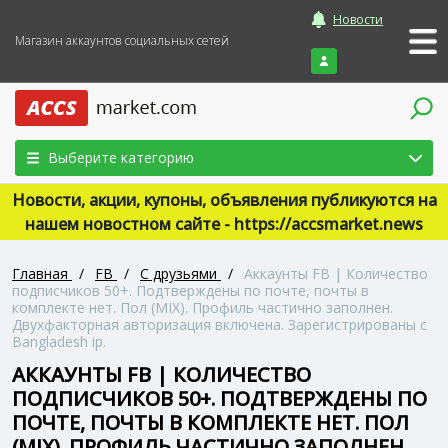
Новости
Магазин аккаунтов социальных сетей
Войти
Выберите категорию
Новости, акции, купоны, объявления публикуются на
нашем новостном сайте - https://accsmarket.news
Главная
/
FB
/
С друзьями
/
Аккаунты FB | Количество
подписчиков 50+. Подтверждены по почте, почты в
комплекте нет. Пол (MIX). Профиль частично заполнен.
Двухфакторная авторизация включена. Зарегистрированы с
Bangladesh ip.
АККАУНТЫ FB | КОЛИЧЕСТВО
ПОДПИСЧИКОВ 50+. ПОДТВЕРЖДЕНЫ ПО
ПОЧТЕ, ПОЧТЫ В КОМПЛЕКТЕ НЕТ. ПОЛ
(MIX). ПРОФИЛЬ ЧАСТИЧНО ЗАПОЛНЕН.