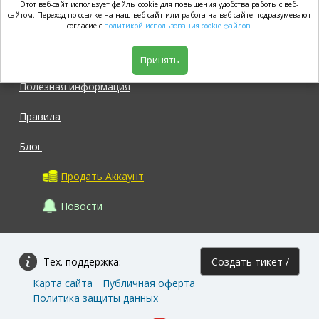
Этот веб-сайт использует файлы cookie для повышения удобства работы с веб-
market.com
сайтом. Переход по ссылке на наш веб-сайт или работа на веб-сайте подразумевают
согласие с
политикой использования cookie файлов.
Магазин
Принять
Полезная информация
Правила
Блог
Продать Аккаунт
Новости
Тех. поддержка:
Создать тикет /
Карта сайта
Публичная оферта
Задать вопрос
Политика защиты данных