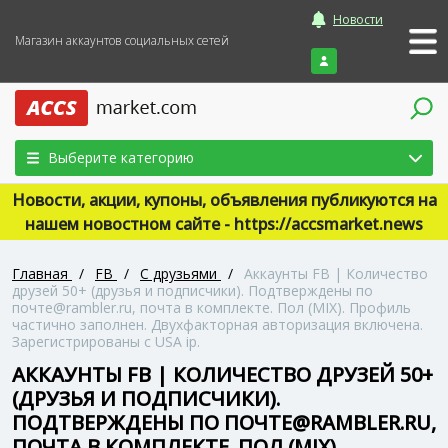
Новости
Магазин аккаунтов социальных сетей
Войти
Выберите категорию
Новости, акции, купоны, объявления публикуются на
нашем новостном сайте - https://accsmarket.news
Главная
/
FB
/
С друзьями
/
Аккаунты FB | Количество
друзей 50+ (друзья и подписчики). Подтверждены по
почте@rambler.ru, почта в комплекте. Пол (MIX). Профиль
частично заполнен. Двухфакторная авторизация включена.
Зарегистрированы с USA ip.
АККАУНТЫ FB | КОЛИЧЕСТВО ДРУЗЕЙ 50+
(ДРУЗЬЯ И ПОДПИСЧИКИ).
ПОДТВЕРЖДЕНЫ ПО ПОЧТЕ@RAMBLER.RU,
ПОЧТА В КОМПЛЕКТЕ. ПОЛ (MIX).