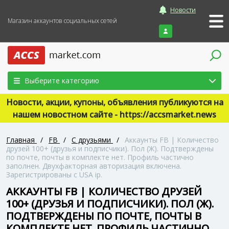
Новости
Магазин аккаунтов социальных сетей
Войти
Выберите категорию
Новости, акции, купоны, объявления публикуются на
нашем новостном сайте - https://accsmarket.news
Главная
/
FB
/
С друзьями
/
Аккаунты FB | Количество
друзей 100+ (друзья и подписчики). Пол (Ж). Подтверждены
по почте, почты в комплекте нет. Профиль частично
заполнен. Двухфакторная авторизация включена.
Зарегистрированы с USA ip.
АККАУНТЫ FB | КОЛИЧЕСТВО ДРУЗЕЙ
100+ (ДРУЗЬЯ И ПОДПИСЧИКИ). ПОЛ (Ж).
ПОДТВЕРЖДЕНЫ ПО ПОЧТЕ, ПОЧТЫ В
КОМПЛЕКТЕ НЕТ. ПРОФИЛЬ ЧАСТИЧНО