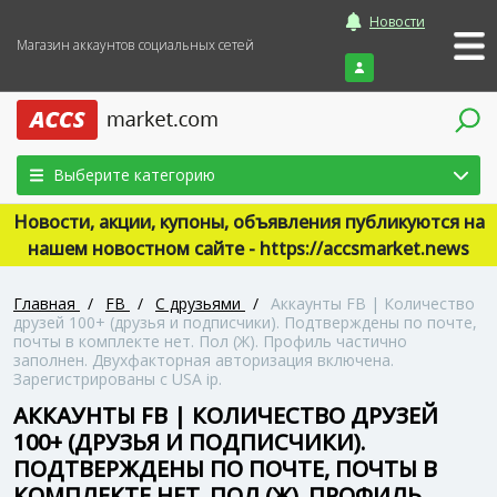
Новости
Магазин аккаунтов социальных сетей
Войти
Выберите категорию
Новости, акции, купоны, объявления публикуются на
нашем новостном сайте - https://accsmarket.news
Главная
/
FB
/
С друзьями
/
Аккаунты FB | Количество
друзей 100+ (друзья и подписчики). Подтверждены по почте,
почты в комплекте нет. Пол (Ж). Профиль частично
заполнен. Двухфакторная авторизация включена.
Зарегистрированы с USA ip.
АККАУНТЫ FB | КОЛИЧЕСТВО ДРУЗЕЙ
100+ (ДРУЗЬЯ И ПОДПИСЧИКИ).
ПОДТВЕРЖДЕНЫ ПО ПОЧТЕ, ПОЧТЫ В
КОМПЛЕКТЕ НЕТ. ПОЛ (Ж). ПРОФИЛЬ