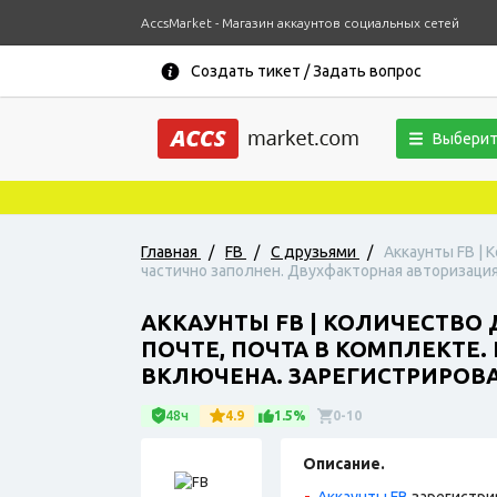
AccsMarket - Магазин аккаунтов социальных сетей
Создать тикет / Задать вопрос
Выберит
Главная
/
FB
/
С друзьями
/
Аккаунты FB | 
частично заполнен. Двухфакторная авторизация
АККАУНТЫ FB | КОЛИЧЕСТВО 
ПОЧТЕ, ПОЧТА В КОМПЛЕКТЕ
ВКЛЮЧЕНА. ЗАРЕГИСТРИРОВАН
48ч
4.9
1.5%
0-10
Описание.
Аккаунты FB
зарегистри