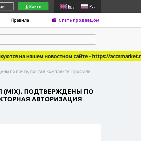
ация
Войти
Eng
Рус
Правила
Стать продавцом
тся на нашем новостном сайте - https://accsmarket.new
дены по почте, почта в комплекте. Профиль
Л (MIX). ПОДТВЕРЖДЕНЫ ПО
АКТОРНАЯ АВТОРИЗАЦИЯ