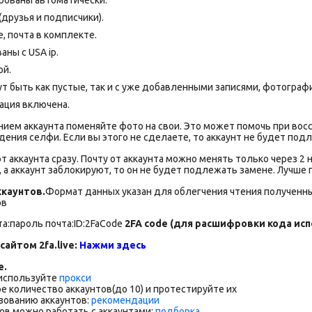
(друзья и подписчики).
 почта в комплекте.
ны с USA ip.
ой.
т быть как пустые, так и с уже добавленными записями, фотогра
ация включена.
ием аккаунта поменяйте фото на свои. Это может помочь при восс
ния селфи. Если вы этого не сделаете, то аккаунт не будет под
от аккаунта сразу. Почту от аккаунта можно менять только через 2
, а аккаунт заблокируют, то он не будет подлежать замене. Лучше
каунтов.
Формат данных указан для облегчения чтения полученны
ов
та:пароль почта:ID:2FaCode
2FA code (для расшифровки кода испо
сайтом 2fa.live:
Нажми здесь
е.
 используйте
прокси
е количество аккаунтов(до 10) и протестируйте их
зованию аккаунтов:
рекомендации
ов можно работать с аккаунтами:
подборка