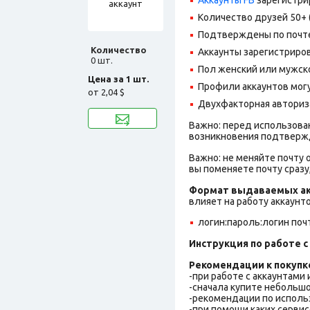
Количество друзей 50+ 
Подтверждены по почте,
Количество
Аккаунты зарегистрирова
0 шт.
Пол женский или мужск
Цена за 1 шт.
Профили аккаунтов могу
от
2,04 $
Двухфакторная авториз
Важно: перед использован
возникновения подтвержде
Важно: не меняйте почту 
вы поменяете почту сразу
Формат выдаваемых ак
влияет на работу аккаунт
логин:пароль:логин поч
Инструкция по работе с 
Рекомендации к покупк
-при работе с аккаунтами
-сначала купите небольшо
-рекомендации по исполь
-при помощи каких сервис