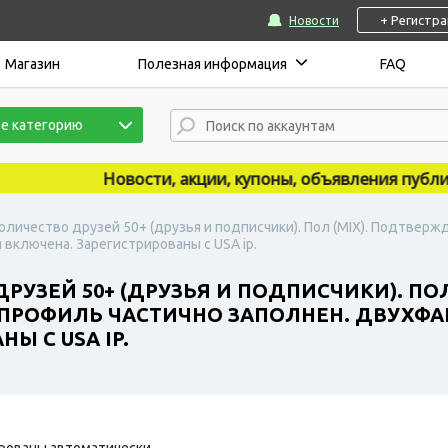
+ Регистр
Новости
Магазин
Полезная информация
FAQ
е категорию
Новости, акции, купоны, объявления публикую
Количество друзей 50+ (друзья и подписчики). Пол (MIX). Подтверж
 включена. Зарегистрированы с USA ip.
ДРУЗЕЙ 50+ (ДРУЗЬЯ И ПОДПИСЧИКИ). ПО
. ПРОФИЛЬ ЧАСТИЧНО ЗАПОЛНЕН. ДВУХФ
Ы С USA IP.
рованы автоматически.