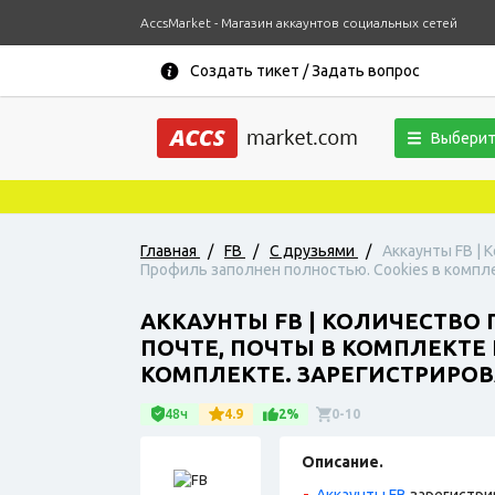
AccsMarket - Магазин аккаунтов социальных сетей
Создать тикет / Задать вопрос
Выберит
Главная
/
FB
/
С друзьями
/
Аккаунты FB | 
Профиль заполнен полностью. Cookies в комплек
АККАУНТЫ FB | КОЛИЧЕСТВО
ПОЧТЕ, ПОЧТЫ В КОМПЛЕКТЕ 
КОМПЛЕКТЕ. ЗАРЕГИСТРИРОВА
48ч
4.9
2%
0-10
Описание.
Аккаунты FB
зарегистри