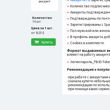
Количество подписчико
Аккаунты подтвержден
Количество
Подтверждены по почте,
14 шт.
Зарегистрированы с Spain
Цена за 1 шт.
Пол мужской или женск
от
9,25 $
В профиль аккаунта до
Купить
Cookies в комплекте.
Формат выдаваемых ак
влияет на работу аккаунт
логин:пароль_FB:ID:Toke
Рекомендации к покупк
-при работе с аккаунтами
-сначала купите небольшо
-рекомендации по исполь
-при помощи каких сервис