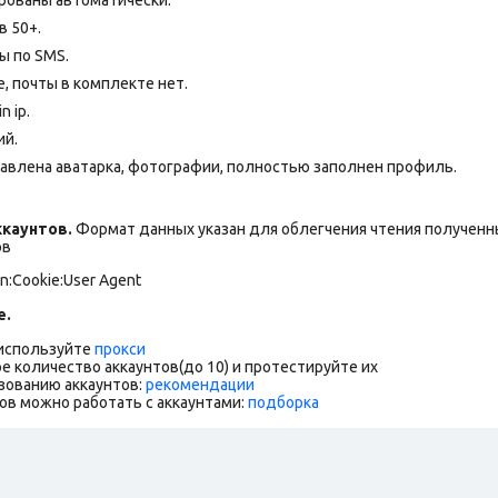
в 50+.
ы по SMS.
 почты в комплекте нет.
 ip.
ий.
бавлена аватарка, фотографии, полностью заполнен профиль.
каунтов.
Формат данных указан для облегчения чтения полученны
ов
n:Cookie:User Agent
е.
 используйте
прокси
е количество аккаунтов(до 10) и протестируйте их
зованию аккаунтов:
рекомендации
ов можно работать с аккаунтами:
подборка