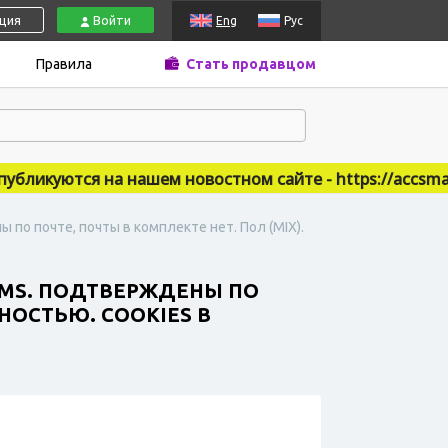
ация
Войти
Eng
Рус
Правила
Стать продавцом
икуются на нашем новостном сайте - https://accsmarke
по почте, почты в комплекте нет. Пол (MIX).
SMS. ПОДТВЕРЖДЕНЫ ПО
НОСТЬЮ. COOKIES В