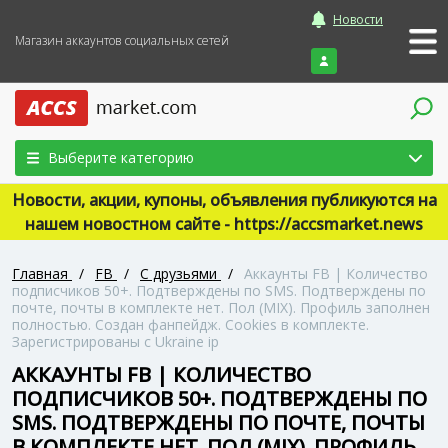
Новости
Магазин аккаунтов социальных сетей
Войти
Выберите категорию
Новости, акции, купоны, объявления публикуются на
нашем новостном сайте - https://accsmarket.news
Главная
/
FB
/
С друзьями
/
Аккаунты FB | Количество
подписчиков 50+. Подтверждены по SMS. Подтверждены по
почте, почты в комплекте нет. Пол (MIX). Профиль заполнен
полностью. Создан фанпейдж. Cookies в комплекте.
Зарегистрированы с Ukraine ip
АККАУНТЫ FB | КОЛИЧЕСТВО
ПОДПИСЧИКОВ 50+. ПОДТВЕРЖДЕНЫ ПО
SMS. ПОДТВЕРЖДЕНЫ ПО ПОЧТЕ, ПОЧТЫ
В КОМПЛЕКТЕ НЕТ. ПОЛ (MIX). ПРОФИЛЬ