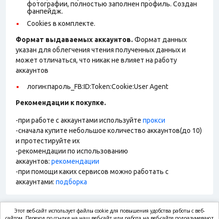
фотографии, полностью заполнен профиль. Создан
фанпейдж.
Cookies в комплекте.
Формат выдаваемых аккаунтов.
Формат данных
указан для облегчения чтения полученных данных и
может отличаться, что никак не влияет на работу
аккаунтов
логин:пароль_FB:ID:Token:Cookie:User Agent
Рекомендации к покупке.
-при работе с аккаунтами используйте
прокси
-сначала купите небольшое количество аккаунтов(до 10)
и протестируйте их
-рекомендации по использованию
аккаунтов:
рекомендации
-при помощи каких сервисов можно работать с
аккаунтами:
подборка
Этот веб-сайт использует файлы cookie для повышения удобства работы с веб-
сайтом. Переход по ссылке на наш веб-сайт или работа на веб-сайте подразумевают