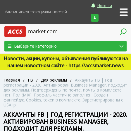
Новости
Магазин аккаунтов социальных сетей
Войти
Выберите категорию
Новости, акции, купоны, объявления публикуются на
нашем новостном сайте - https://accsmarket.news
Главная
/
FB
/
Для рекламы
/
Аккаунты FB | Год
регистрации - 2020. Активирован Business Manager, подходит
для рекламы. Подтверждены по почте, почты в комплекте
нет. Пол (MIX). Профиль частично заполнен. Создан
фанпейдж. Cookies, token в комплекте. Зарегистрированы с
USA ip
АККАУНТЫ FB | ГОД РЕГИСТРАЦИИ - 2020.
АКТИВИРОВАН BUSINESS MANAGER,
ПОДХОДИТ ДЛЯ РЕКЛАМЫ.