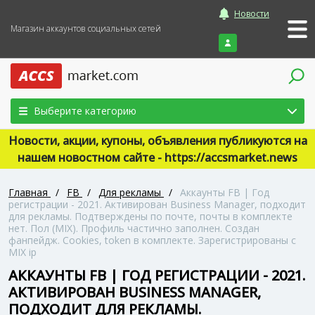
Новости
Магазин аккаунтов социальных сетей
Войти
Выберите категорию
Новости, акции, купоны, объявления публикуются на
нашем новостном сайте - https://accsmarket.news
Главная
/
FB
/
Для рекламы
/
Аккаунты FB | Год
регистрации - 2021. Активирован Business Manager, подходит
для рекламы. Подтверждены по почте, почты в комплекте
нет. Пол (MIX). Профиль частично заполнен. Создан
фанпейдж. Cookies, token в комплекте. Зарегистрированы с
MIX ip
АККАУНТЫ FB | ГОД РЕГИСТРАЦИИ - 2021.
АКТИВИРОВАН BUSINESS MANAGER,
ПОДХОДИТ ДЛЯ РЕКЛАМЫ.