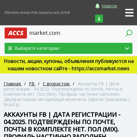
Новости
Магазин аккаунтов социальных сетей
Войти
Выберите категорию
Новости, акции, купоны, объявления публикуются на
нашем новостном сайте - https://accsmarket.news
Главная
/
FB
/
С возрастом
/
Аккаунты FB | Дата
регистрации - 04.2025. Подтверждены по почте, почты в
комплекте нет. Пол (MIX). Профиль частично заполнен.
Двухфакторная авторизация включена. Зарегистрированы с
Brazil ip.
АККАУНТЫ FB | ДАТА РЕГИСТРАЦИИ -
04.2025. ПОДТВЕРЖДЕНЫ ПО ПОЧТЕ,
ПОЧТЫ В КОМПЛЕКТЕ НЕТ. ПОЛ (MIX).
ПРОФИЛЬ ЧАСТИЧНО ЗАПОЛНЕН.