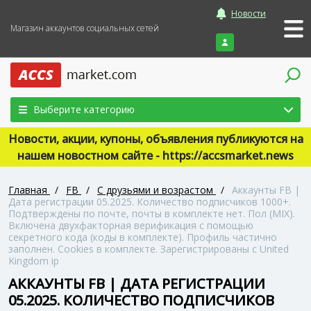
Новости
Магазин аккаунтов социальных сетей
Войти
Выберите категорию
Новости, акции, купоны, объявления публикуются на
нашем новостном сайте - https://accsmarket.news
Главная
/
FB
/
С друзьями и возрастом
/
Аккаунты FB |
Дата регистрации 05.2025. Количество подписчиков 1000+.
Подтверждены по почте, почты в комплекте нет. Пол (MIX).
Включена двухфакторная верификация с помощью
секретного кода (коды в комплекте). Профиль частично
заполнен. Cookies в комплекте. Зарегистрированы с United
Kingdom ip
АККАУНТЫ FB | ДАТА РЕГИСТРАЦИИ
05.2025. КОЛИЧЕСТВО ПОДПИСЧИКОВ