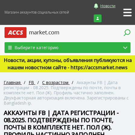
Новости
Магазин аккаунтов социальных сетей
Войти
Выберите категорию
Новости, акции, купоны, объявления публикуются на
нашем новостном сайте - https://accsmarket.news
Главная
/
FB
/
С возрастом
/
Аккаунты FB | Дата
регистрации - 08.2025. Подтверждены по почте, почты в
комплекте нет. Пол (Ж). Профиль частично заполнен.
Двухфакторная авторизация включена. Зарегистрированы с
Bangladesh ip.
АККАУНТЫ FB | ДАТА РЕГИСТРАЦИИ -
08.2025. ПОДТВЕРЖДЕНЫ ПО ПОЧТЕ,
ПОЧТЫ В КОМПЛЕКТЕ НЕТ. ПОЛ (Ж).
ПРОФИЛЬ ЧАСТИЧНО ЗАПОЛНЕН.