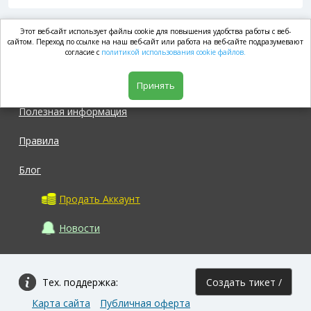
Этот веб-сайт использует файлы cookie для повышения удобства работы с веб-
market.com
сайтом. Переход по ссылке на наш веб-сайт или работа на веб-сайте подразумевают
согласие с
политикой использования cookie файлов.
Магазин
Принять
Полезная информация
Правила
Блог
Продать Аккаунт
Новости
Тех. поддержка:
Создать тикет /
Карта сайта
Публичная оферта
Задать вопрос