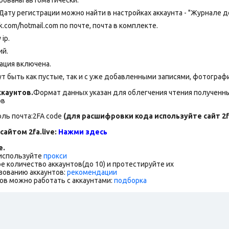
 Дату регистрации можно найти в настройках аккаунта - "Журнале д
om/hotmail.com по почте, почта в комплекте.
ip.
ий.
ация включена.
т быть как пустые, так и с уже добавленными записями, фотограф
каунтов.
Формат данных указан для облегчения чтения полученны
ов
оль почта:2FA
code
(для расшифровки кода используйте сайт 2fa
сайтом 2fa.live:
Нажми здесь
е.
 используйте
прокси
е количество аккаунтов(до 10) и протестируйте их
зованию аккаунтов:
рекомендации
ов можно работать с аккаунтами:
подборка