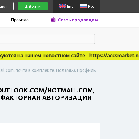
ация
Войти
Eng
Рус
Правила
Стать продавцом
я на нашем новостном сайте - https://accsmarket.news
il.com, почта в комплекте. Пол (MIX). Профиль
OUTLOOK.COM/HOTMAIL.COM,
УХФАКТОРНАЯ АВТОРИЗАЦИЯ