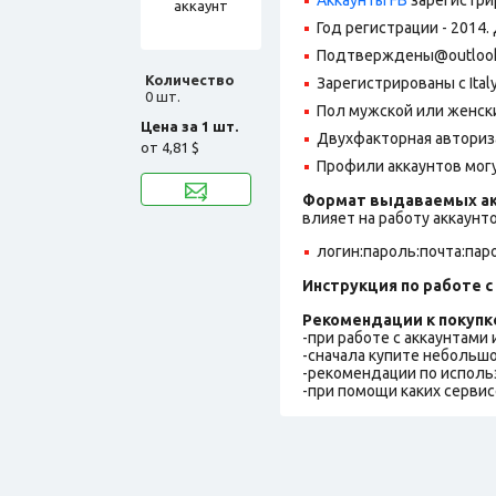
Год регистрации - 2014.
Подтверждены@outlook.c
Количество
Зарегистрированы с Italy 
0 шт.
Пол мужской или женск
Цена за 1 шт.
Двухфакторная авториз
от
4,81 $
Профили аккаунтов могу
Формат выдаваемых ак
влияет на работу аккаунт
логин:пароль:почта:пар
Инструкция по работе с 
Рекомендации к покупк
-при работе с аккаунтами
-сначала купите небольшо
-рекомендации по исполь
-при помощи каких сервис