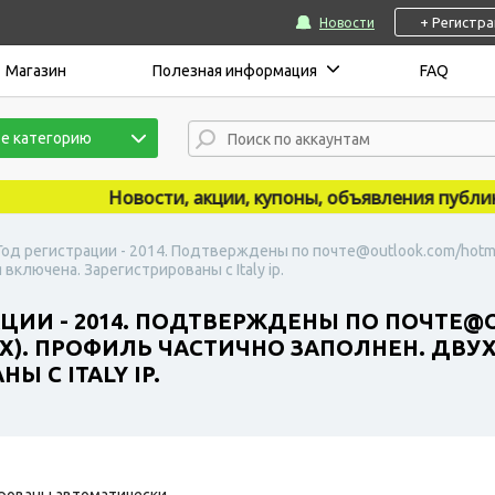
+ Регистр
Новости
Магазин
Полезная информация
FAQ
е категорию
Новости, акции, купоны, объявления публикуютс
 Год регистрации - 2014. Подтверждены по почте@outlook.com/hotma
ключена. Зарегистрированы с Italy ip.
АЦИИ - 2014. ПОДТВЕРЖДЕНЫ ПО ПОЧТЕ@
MIX). ПРОФИЛЬ ЧАСТИЧНО ЗАПОЛНЕН. ДВ
 С ITALY IP.
рованы автоматически.