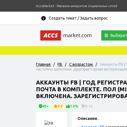
AccsMarket - Магазин аккаунтов социальных сетей
Создать тикет / Задать вопрос
Выберит
Главная
/
FB
/
С возрастом
/
Аккаунты FB |
частично заполнен. Двухфакторная авторизация в
АККАУНТЫ FB | ГОД РЕГИСТР
ПОЧТА В КОМПЛЕКТЕ. ПОЛ (
ВКЛЮЧЕНА. ЗАРЕГИСТРИРОВАНЫ
48ч
4.8
1.5%
0-10
Описание.
Аккаунты FB
зарегистри