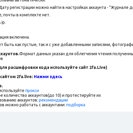
 Дату регистрации можно найти в настройках аккаунта - "Журнале д
 почты в комплекте нет.
ip.
ация включена.
т быть как пустые, так и с уже добавленными записями, фотограф
каунтов.
Формат данных указан для облегчения чтения полученны
ов
для расшифровки кода используйте сайт 2fa.Live)
сайтом 2fa.live:
Нажми здесь
е.
 используйте
прокси
е количество аккаунтов(до 10) и протестируйте их
зованию аккаунтов:
рекомендации
ов можно работать с аккаунтами:
подборка