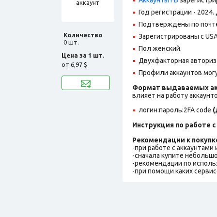
Год регистрации - 2024.
Подтверждены по почте,
Количество
Зарегистрированы с USA 
0 шт.
Пол женский.
Цена за 1 шт.
Двухфакторная авториз
от
6,97 $
Профили аккаунтов могу
Формат выдаваемых ак
влияет на работу аккаунт
логин:пароль:2FA
code
(
Инструкция по работе с 
Рекомендации к покупк
-при работе с аккаунтами
-сначала купите небольшо
-рекомендации по исполь
-при помощи каких сервис