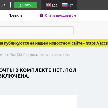
ация
Войти
Eng
Рус
Правила
Стать продавцом
бликуются на нашем новостном сайте - https://accsmar
е нет. Пол (Ж). Профиль частично заполнен.
ПОЧТЫ В КОМПЛЕКТЕ НЕТ. ПОЛ
 ВКЛЮЧЕНА.