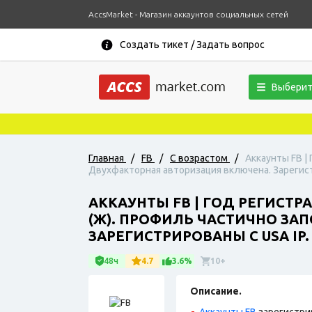
AccsMarket - Магазин аккаунтов социальных сетей
Создать тикет / Задать вопрос
Выберит
Главная
/
FB
/
С возрастом
/
Аккаунты FB |
Двухфакторная авторизация включена. Зарегист
АККАУНТЫ FB | ГОД РЕГИСТР
(Ж). ПРОФИЛЬ ЧАСТИЧНО ЗА
ЗАРЕГИСТРИРОВАНЫ С USA IP.
48ч
4.7
3.6%
10+
Описание.
Аккаунты FB
зарегистри