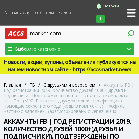
Новости
Магазин аккаунтов социальных сетей
Войти
Выберите категорию
Новости, акции, купоны, объявления публикуются на
нашем новостном сайте - https://accsmarket.news
Главная
/
FB
/
С друзьями и возрастом
/
Аккаунты FB |
Год регистрации 2019. Количество друзей 1000+(друзья и
подписчики). Подтверждены по почте, почты в комплекте
нет. Пол (MIX). Включена двухфакторная верификация с
помощью секретного кода (коды в комплекте). Профиль
частично заполнен. Зарегистрированы с Venezuela ip
АККАУНТЫ FB | ГОД РЕГИСТРАЦИИ 2019.
КОЛИЧЕСТВО ДРУЗЕЙ 1000+(ДРУЗЬЯ И
ПОДПИСЧИКИ). ПОДТВЕРЖДЕНЫ ПО