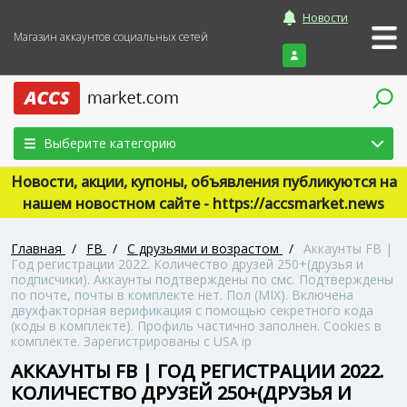
Новости
Магазин аккаунтов социальных сетей
Войти
Выберите категорию
Новости, акции, купоны, объявления публикуются на
нашем новостном сайте - https://accsmarket.news
Главная
/
FB
/
С друзьями и возрастом
/
Аккаунты FB |
Год регистрации 2022. Количество друзей 250+(друзья и
подписчики). Аккаунты подтверждены по смс. Подтверждены
по почте, почты в комплекте нет. Пол (MIX). Включена
двухфакторная верификация с помощью секретного кода
(коды в комплекте). Профиль частично заполнен. Cookies в
комплекте. Зарегистрированы с USA ip
АККАУНТЫ FB | ГОД РЕГИСТРАЦИИ 2022.
КОЛИЧЕСТВО ДРУЗЕЙ 250+(ДРУЗЬЯ И