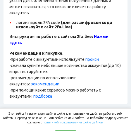
указан для облегчения чтения полученных данных и
может отличаться, что никак не влияет на работу
аккаунтов
логин:пароль:2FA
code
(для расшифровки кода
используйте сайт 2fa.Live)
Инструкция по работе с сайтом 2fa.live:
Нажми
здесь
Рекомендации к покупке.
-при работе с аккаунтами используйте
прокси
-сначала купите небольшое количество аккаунтов(до 10)
и протестируйте их
-рекомендации по использованию
аккаунтов:
рекомендации
-при помощи каких сервисов можно работать с
аккаунтами:
подборка
Этот веб-сайт использует файлы cookie для повышения удобства работы с веб-
market.com
сайтом. Переход по ссылке на наш веб-сайт или работа на веб-сайте подразумевают
согласие с
политикой использования cookie файлов.