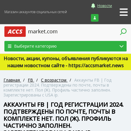
Новости
Магазин аккаунтов социальных сетей
Войти
Выберите категорию
Новости, акции, купоны, объявления публикуются на
нашем новостном сайте - https://accsmarket.news
Главная
/
FB
/
С возрастом
/
Аккаунты FB | Год
регистрации 2024. Подтверждены по почте, почты в
комплекте нет. Пол (Ж). Профиль частично заполнен.
Зарегистрированы с USA ip.
АККАУНТЫ FB | ГОД РЕГИСТРАЦИИ 2024.
ПОДТВЕРЖДЕНЫ ПО ПОЧТЕ, ПОЧТЫ В
КОМПЛЕКТЕ НЕТ. ПОЛ (Ж). ПРОФИЛЬ
ЧАСТИЧНО ЗАПОЛНЕН.