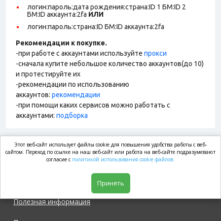
логин:пароль:дата рождения:страна:ID 1 БМ:ID 2
БМ:ID аккаунта:2fa
ИЛИ
логин:пароль:страна:ID БМ:ID аккаунта:2fa
Рекомендации к покупке.
-при работе с аккаунтами используйте
прокси
-сначала купите небольшое количество аккаунтов(до 10)
и протестируйте их
-рекомендации по использованию
аккаунтов:
рекомендации
-при помощи каких сервисов можно работать с
аккаунтами:
подборка
Этот веб-сайт использует файлы cookie для повышения удобства работы с веб-
market.com
сайтом. Переход по ссылке на наш веб-сайт или работа на веб-сайте подразумевают
согласие с
политикой использования cookie файлов.
Магазин
Принять
Полезная информация