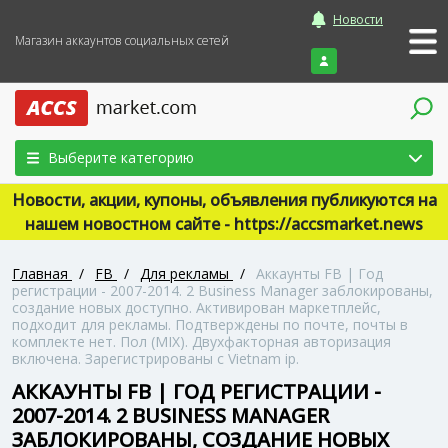
Новости
Магазин аккаунтов социальных сетей
Войти
Выберите категорию
Новости, акции, купоны, объявления публикуются на
нашем новостном сайте - https://accsmarket.news
Главная
/
FB
/
Для рекламы
/
Аккаунты FB | Год
регистрации - 2007-2014. 2 Business Manager заблокированы,
создание новых доступно. Активирован маркетплейс,
подходит для рекламы. Подтверждены по почте, почты в
комплекте нет. Пол (MIX). Двухфакторная авторизация
включена. Зарегистрированы с Vietnam ip.
АККАУНТЫ FB | ГОД РЕГИСТРАЦИИ -
2007-2014. 2 BUSINESS MANAGER
ЗАБЛОКИРОВАНЫ, СОЗДАНИЕ НОВЫХ