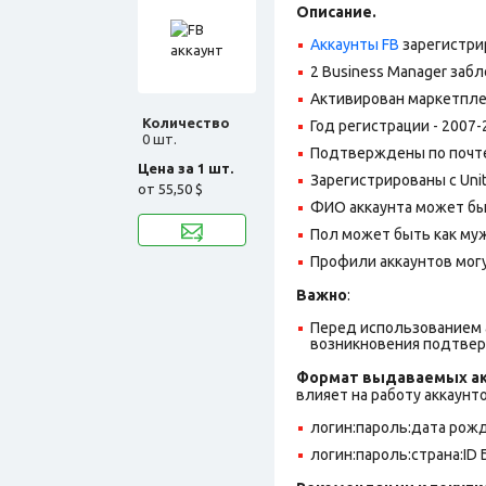
Описание.
Аккаунты FB
зарегистри
2 Business Manager заб
Активирован маркетпле
Количество
Год регистрации - 2007-
0 шт.
Подтверждены по почте,
Цена за 1 шт.
Зарегистрированы с Unite
от
55,50 $
ФИО аккаунта может быт
Пол может быть как муж
Профили аккаунтов могу
Важно
:
Перед использованием а
возникновения подтве
Формат выдаваемых ак
влияет на работу аккаунт
логин:пароль:дата рожде
логин:пароль:страна:ID 