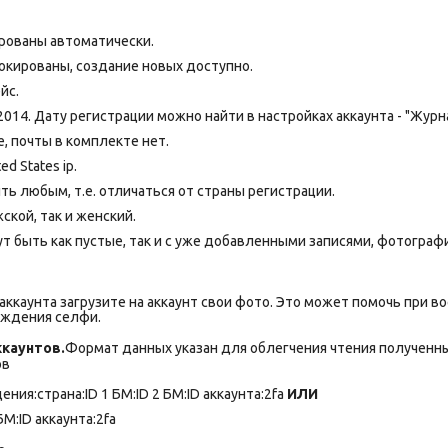
рованы автоматически.
локированы, создание новых доступно.
йс.
2014. Дату регистрации можно найти в настройках аккаунта - "Журн
 почты в комплекте нет.
d States ip.
ь любым, т.е. отличаться от страны регистрации.
ской, так и женский.
т быть как пустые, так и с уже добавленными записями, фотограф
ккаунта загрузите на аккаунт свои фото. Это может помочь при во
рждения селфи.
каунтов.
Формат данных указан для облегчения чтения полученны
ов
ния:страна:ID 1 БМ:ID 2 БМ:ID аккаунта:2fa
ИЛИ
БМ:ID аккаунта:2fa