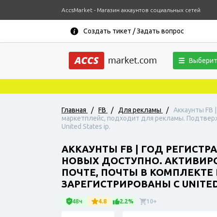
AccsMarket - Магазин аккаунтов социальных сетей
Создать тикет / Задать вопрос
Выберит
Главная
/
FB
/
Для рекламы
/
Аккаунты FB 
маркетплейс, подходит для рекламы. Подтвержд
United States ip.
АККАУНТЫ FB | ГОД РЕГИСТРА
НОВЫХ ДОСТУПНО. АКТИВИР
ПОЧТЕ, ПОЧТЫ В КОМПЛЕКТЕ 
ЗАРЕГИСТРИРОВАНЫ С UNITED 
48ч
4.8
2.2%
10+