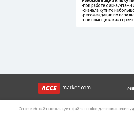
Рекомендации к покупк
-при работе с аккаунтами
-сначала купите небольшо
-рекомендации по исполь
-при помощи каких сервис
market.com
Ма
Этот веб-сайт использует файлы cookie для повышения уд
Тех. поддержка:
Создать тикет / Задат
Все права защищены. Копирование запрещено!