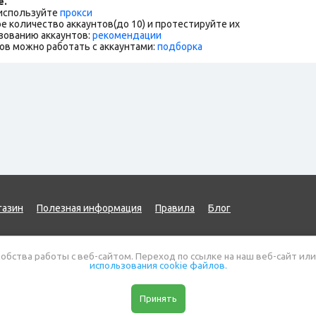
е.
 используйте
прокси
е количество аккаунтов(до 10) и протестируйте их
зованию аккаунтов:
рекомендации
ов можно работать с аккаунтами:
подборка
газин
Полезная информация
Правила
Блог
обства работы с веб-сайтом. Переход по ссылке на наш веб-сайт или
использования cookie файлов.
Карта сайта
Публичная оферта
Политика защит
ь вопрос
Принять