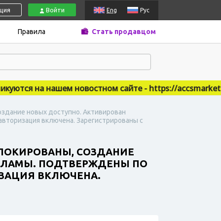
ация
Войти
Eng
Рус
Правила
Стать продавцом
тся на нашем новостном сайте - https://accsmarket.new
 создание новых доступно. Активирован
авторизация включена. Зарегистрированы с
ЗАБЛОКИРОВАНЫ, СОЗДАНИЕ
КЛАМЫ. ПОДТВЕРЖДЕНЫ ПО
ИЗАЦИЯ ВКЛЮЧЕНА.