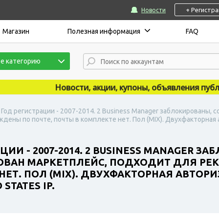
+ Регистр
Новости
Магазин
Полезная информация
FAQ
е категорию
Новости, акции, купоны, объявления публикую
| Год регистрации - 2007-2014. 2 Business Manager заблокированы,
ены по почте, почты в комплекте нет. Пол (MIX). Двухфакторная 
ЦИИ - 2007-2014. 2 BUSINESS MANAGER 
ОВАН МАРКЕТПЛЕЙС, ПОДХОДИТ ДЛЯ РЕ
НЕТ. ПОЛ (MIX). ДВУХФАКТОРНАЯ АВТОР
STATES IP.